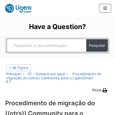
Pular
para
Have a Question?
o
conteúdo
Pesquisar
< All Topics
Principal
01 - Comece por aqui!
Procedimento de
migração do ((otrs)) Community para o LigeroSmart
6.1
Print
Procedimento de migração do
((otrs)) Community para o