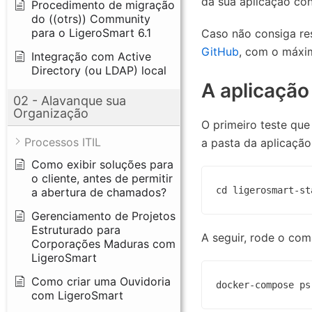
da sua aplicação co
Procedimento de migração
do ((otrs)) Community
para o LigeroSmart 6.1
Caso não consiga re
GitHub
, com o máxi
Integração com Active
Directory (ou LDAP) local
A aplicação
02 - Alavanque sua
Organização
O primeiro teste que
Processos ITIL
a pasta da aplicação
Como exibir soluções para
o cliente, antes de permitir
cd ligerosmart-st
a abertura de chamados?
Gerenciamento de Projetos
Estruturado para
A seguir, rode o co
Corporações Maduras com
LigeroSmart
Como criar uma Ouvidoria
docker-compose ps
com LigeroSmart