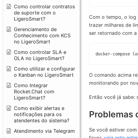
Como controlar contratos
de suporte com o
Com o tempo, o log 
LigeroSmart?
trazer milhares de l
Gerenciamento de
ser retornado com a 
Conhecimento com KCS
no LigeroSmart
Como controlar SLA e
docker-compose lo
OLA no LigeroSmart?
Como utilizar e configurar
o Kanban no LigeroSmart
O comando acima reto
monitorando por nov
Como Integrar
Rocket.Chat com
Então você já sabe: 
LigeroSmart?
Como exibir alertas e
Problemas c
notificações para os
atendentes do sistema?
Se você estiver com 
Atendimento via Telegram
favor,
veja este artig