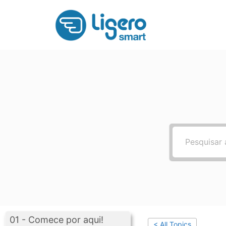
Pular
para
o
conteúdo
01 - Comece por aqui!
< All Topics