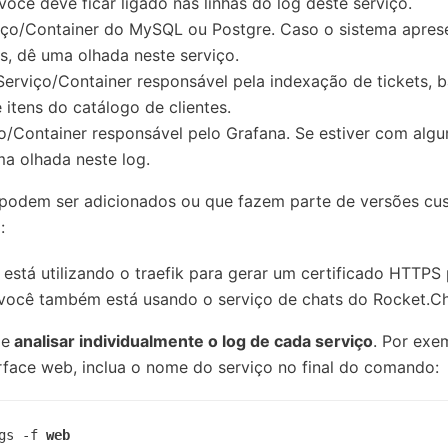
 você deve ficar ligado nas linhas do log deste serviço.
viço/Container do MySQL ou Postgre. Caso o sistema apres
, dê uma olhada neste serviço.
 Serviço/Container responsável pela indexação de tickets, 
itens do catálogo de clientes.
ço/Container responsável pelo Grafana. Se estiver com alg
a olhada neste log.
 podem ser adicionados ou que fazem parte de versões cu
:
 está utilizando o traefik para gerar um certificado HTTPS
 você também está usando o serviço de chats do Rocket.Ch
de
analisar individualmente o log de cada serviço
. Por exem
rface web, inclua o nome do serviço no final do comando:
gs -f 
web