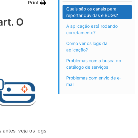
Print
Quais são os canais para
reportar dúvidas e BUGs?
rt. O
A aplicação está rodando
corretamente?
Como ver os logs da
aplicação?
Problemas com a busca do
catálogo de serviços
Problemas com envio de e-
mail
s antes, veja os logs