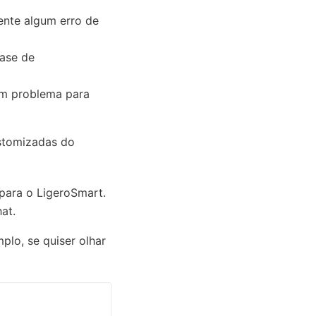
ente algum erro de
base de
um problema para
stomizadas do
 para o LigeroSmart.
at.
plo, se quiser olhar