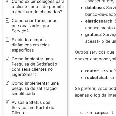
Javascript etc,
Como exibir soluções para
o cliente, antes de permitir
database
: Ser
a abertura de chamados?
banco-de-dados
Como criar formulários
elasticsearch
:
personalizados por
conhecimento e 
Serviço?
grafana
: Servi
Exibindo campos
acessá-lo dê um
dinâmicos em telas
específicas
Outros serviços que
Como implantar uma
docker-compose.yml
Pesquisa de Satisfação
com seus clientes no
router
: se você
LigeroSmart
rocketchat
: se
Como implementar uma
pesquisa de satisfação
Se preferir, você po
simplificada
apenas o log da inte
Avisos e Status dos
Serviços no Portal do
Cliente
docker-compose lo