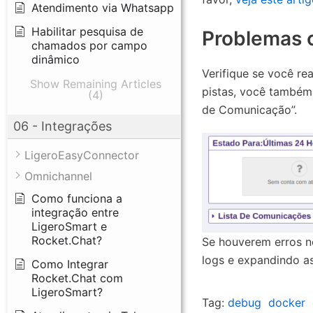
Atendimento via Whatsapp
Habilitar pesquisa de
Problemas 
chamados por campo
dinâmico
Verifique se você re
Show Remaining Articles
pistas, você também
(4)
de Comunicação”.
06 - Integrações
LigeroEasyConnector
Omnichannel
Como funciona a
integração entre
LigeroSmart e
Rocket.Chat?
Se houverem erros no
logs e expandindo a
Como Integrar
Rocket.Chat com
LigeroSmart?
Tag:
debug
docker