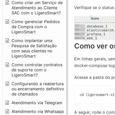
Como criar um Serviço de
Verifique se o statu
Atendimento ao Cliente
SAC com o LigeroSmart?
Como gerenciar Pedidos
de Compra com o
LigeroSmart
Como implantar uma
Como ver os
Pesquisa de Satisfação
com seus clientes no
LigeroSmart
Em linhas gerais, s
Como controlar contratos
docker-compose logs
de suporte com o
LigeroSmart?
Acesse a pasta do pr
Configurando a reabertura
ou encerramento definitivo
de chamados
cd ligerosmart-st
Atendimento via Telegram
Atendimento via Whatsapp
A seguir, rode o co