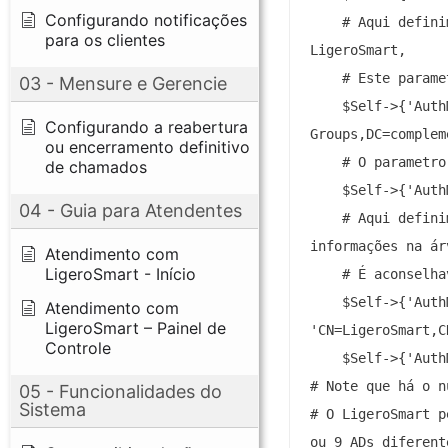
Configurando notificações
    # Aqui defini
para os clientes
LigeroSmart,

    # Este parame
03 - Mensure e Gerencie
    $Self->{'Auth
Configurando a reabertura
Groups,DC=complem
ou encerramento definitivo
    # O parametro
de chamados
    $Self->{'Auth
04 - Guia para Atendentes
    # Aqui defini
informações na ár
Atendimento com
LigeroSmart - Início
    # É aconselha
    $Self->{'Auth
Atendimento com
LigeroSmart – Painel de
'CN=LigeroSmart,C
Controle
    $Self->{'Auth
# Note que há o n
05 - Funcionalidades do
Sistema
# O LigeroSmart p
ou 9 ADs diferent