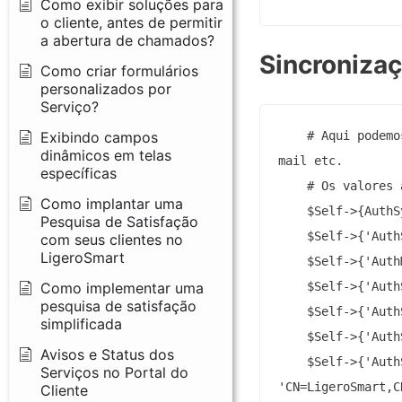
Como exibir soluções para
o cliente, antes de permitir
a abertura de chamados?
Sincroniza
Como criar formulários
personalizados por
Serviço?
Exibindo campos
    # Aqui podemo
dinâmicos em telas
mail etc.

específicas
    # Os valores 
Como implantar uma
    $Self->{AuthS
Pesquisa de Satisfação
    $Self->{'Auth
com seus clientes no
LigeroSmart
    $Self->{'Auth
Como implementar uma
    $Self->{'Auth
pesquisa de satisfação
    $Self->{'Auth
simplificada
    $Self->{'Auth
Avisos e Status dos
    $Self->{'Auth
Serviços no Portal do
'CN=LigeroSmart,C
Cliente