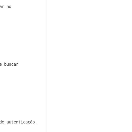
r no 
 buscar 
e autenticação, 