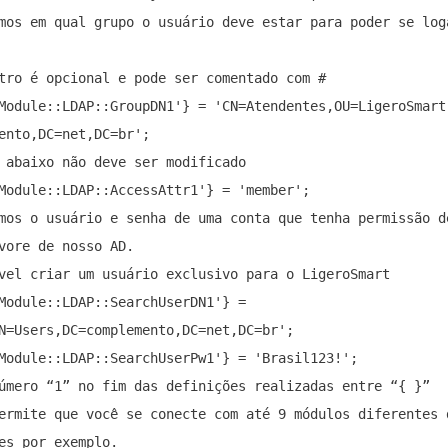
mos em qual grupo o usuário deve estar para poder se loga
tro é opcional e pode ser comentado com #

Module::LDAP::GroupDN1'} = 'CN=Atendentes,OU=LigeroSmart 
ento,DC=net,DC=br';

 abaixo não deve ser modificado

Module::LDAP::AccessAttr1'} = 'member';

mos o usuário e senha de uma conta que tenha permissão de
vore de nosso AD.

vel criar um usuário exclusivo para o LigeroSmart

Module::LDAP::SearchUserDN1'} = 
N=Users,DC=complemento,DC=net,DC=br';

Module::LDAP::SearchUserPw1'} = 'Brasil123!';

úmero “1” no fim das definições realizadas entre “{ }”

ermite que você se conecte com até 9 módulos diferentes d
es por exemplo.