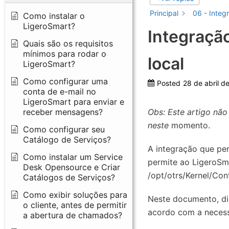
Principal
06 - Integ
Como instalar o
LigeroSmart?
Integraçã
Quais são os requisitos
mínimos para rodar o
local
LigeroSmart?
Como configurar uma
Posted
28 de abril d
conta de e-mail no
LigeroSmart para enviar e
receber mensagens?
Obs: Este artigo não
neste
momento.
Como configurar seu
Catálogo de Serviços?
A integração que pe
Como instalar um Service
permite ao LigeroSm
Desk Opensource e Criar
/opt/otrs/Kernel/Con
Catálogos de Serviços?
Como exibir soluções para
Neste documento, di
o cliente, antes de permitir
acordo com a necess
a abertura de chamados?