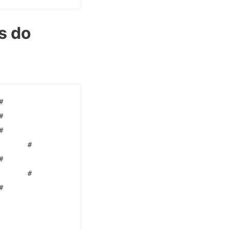
s do






      #



      #


