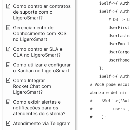
    $Self->{'Auth
Como controlar contratos
de suporte com o
    $Self->{'Auth
LigeroSmart?
        # DB -> LD
Gerenciamento de
        UserFirst
Conhecimento com KCS
        UserLastn
no LigeroSmart
        UserEmail
Como controlar SLA e
        UserCargo
OLA no LigeroSmart?
        UserPhone
Como utilizar e configurar
    };

o Kanban no LigeroSmart
    $Self->{'Auth
Como Integrar
# Você pode escol
Rocket.Chat com
LigeroSmart?
abaixo e definir 
#    $Self->{'Aut
Como exibir alertas e
notificações para os
#        'users',

atendentes do sistema?
#    ];

Atendimento via Telegram