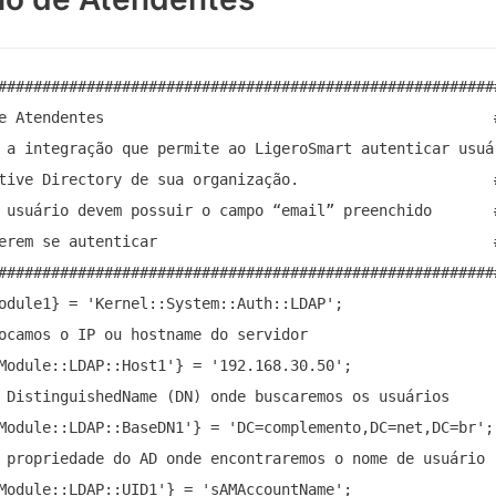
#########################################################
e Atendentes                                            #
 a integração que permite ao LigeroSmart autenticar usuár
tive Directory de sua organização.                      #
 usuário devem possuir o campo “email” preenchido       #
erem se autenticar                                      #
#########################################################
odule1} = 'Kernel::System::Auth::LDAP';

ocamos o IP ou hostname do servidor

Module::LDAP::Host1'} = '192.168.30.50';

 DistinguishedName (DN) onde buscaremos os usuários

Module::LDAP::BaseDN1'} = 'DC=complemento,DC=net,DC=br';

 propriedade do AD onde encontraremos o nome de usuário

Module::LDAP::UID1'} = 'sAMAccountName';
