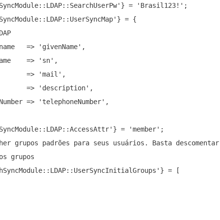
SyncModule::LDAP::SearchUserPw'} = 'Brasil123!';

SyncModule::LDAP::UserSyncMap'} = {

AP

name   => 'givenName',

ame    => 'sn',

       => 'mail',

       => 'description',

Number => 'telephoneNumber',

SyncModule::LDAP::AccessAttr'} = 'member';

her grupos padrões para seus usuários. Basta descomentar 
os grupos

hSyncModule::LDAP::UserSyncInitialGroups'} = [
