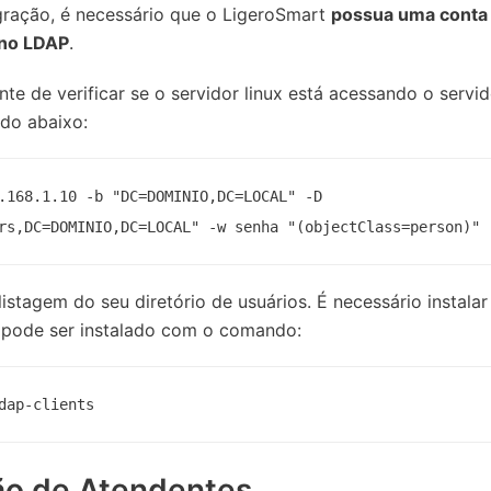
tegração, é necessário que o LigeroSmart
possua uma conta 
 no LDAP
.
te de verificar se o servidor linux está acessando o servid
ndo abaixo:
.168.1.10 -b "DC=DOMINIO,DC=LOCAL" -D 
rs,DC=DOMINIO,DC=LOCAL" -w senha "(objectClass=person)"
istagem do seu diretório de usuários. É necessário instala
 pode ser instalado com o comando:
dap-clients
ão de Atendentes