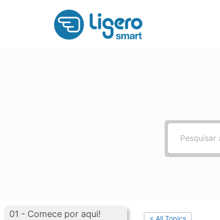
Pular
para
o
conteúdo
01 - Comece por aqui!
< All Topics