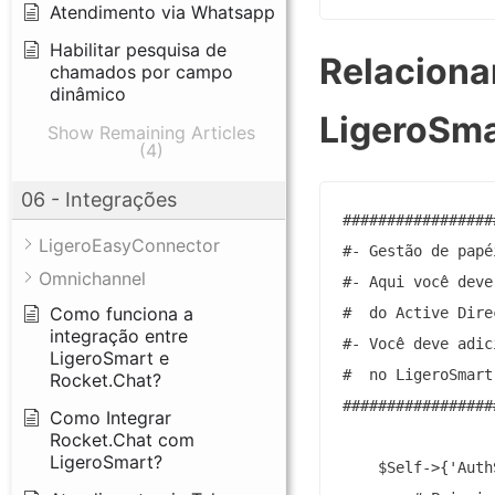
Atendimento via Whatsapp
Habilitar pesquisa de
Relaciona
chamados por campo
dinâmico
LigeroSma
Show Remaining Articles
(4)
06 - Integrações
#################
LigeroEasyConnector
#- Gestão de papé
Omnichannel
#- Aqui você deve
Como funciona a
#  do Active Dire
integração entre
#- Você deve adic
LigeroSmart e
#  no LigeroSmart
Rocket.Chat?
#################
Como Integrar
Rocket.Chat com
LigeroSmart?
    $Self->{'Auth