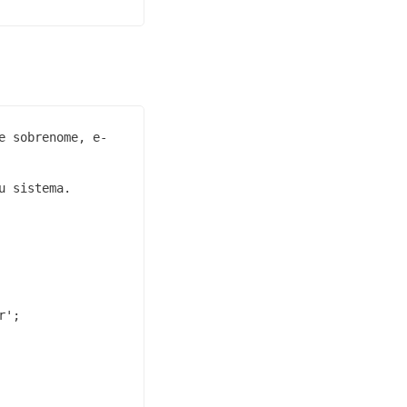
e sobrenome, e-
 sistema.

';
