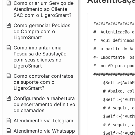
Como criar um Serviço de
Atendimento ao Cliente
SAC com o LigeroSmart?
#################
Como gerenciar Pedidos
de Compra com o
#  Autenticação d
LigeroSmart
#- Aqui definimos
Como implantar uma
#  a partir do Ac
Pesquisa de Satisfação
#- Importante: os
com seus clientes no
LigeroSmart
#  no AD para pod
#################
Como controlar contratos
de suporte com o
    $Self->{AuthM
LigeroSmart?
    # Abaixo, col
Configurando a reabertura
    $Self->{'Auth
ou encerramento definitivo
    # A seguir, o
de chamados
    $Self->{'Auth
Atendimento via Telegram
    # A seguir, a
Atendimento via Whatsapp
    $Self->{'Auth