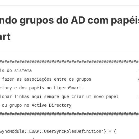
ndo grupos do AD com papéi
rt
#########################################################
is do sistema                                           #
 fazer as associações entre os grupos                   #
ctory e dos papéis no LigeroSmart.                       
ionar linhas aqui sempre que criar um novo papel        #
 ou grupo no Active Directory                            
#########################################################
SyncModule::LDAP::UserSyncRolesDefinition'} = {
