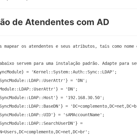
ção de Atendentes com AD
s mapear os atendentes e seus atributos, tais como nome 
abaixo servem para uma instalação padrão. Adapte para seu
yncModule} = 'Kernel::System::Auth::Sync::LDAP';

SyncModule::LDAP::UserAttr'} = 'DN';

Module::LDAP::UserAttr'} = 'DN';

SyncModule::LDAP::Host'} = '192.168.30.50';

SyncModule::LDAP::BaseDN'} = 'DC=complemento,DC=net,DC=br
SyncModule::LDAP::UID'} = 'sAMAccountName';

SyncModule::LDAP::SearchUserDN'} = 
N=Users,DC=complemento,DC=net,DC=br';
