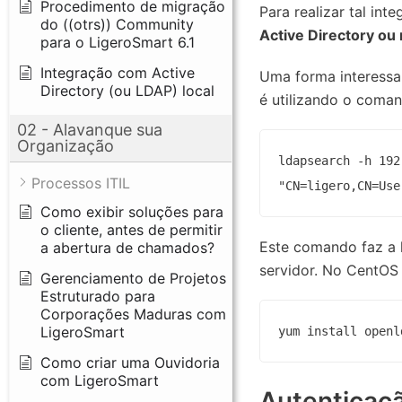
Procedimento de migração
Para realizar tal in
do ((otrs)) Community
Active Directory ou
para o LigeroSmart 6.1
Integração com Active
Uma forma interessan
Directory (ou LDAP) local
é utilizando o coma
02 - Alavanque sua
Organização
ldapsearch -h 192
Processos ITIL
"CN=ligero,CN=Use
Como exibir soluções para
o cliente, antes de permitir
Este comando faz a l
a abertura de chamados?
servidor. No CentOS
Gerenciamento de Projetos
Estruturado para
Corporações Maduras com
LigeroSmart
yum install openl
Como criar uma Ouvidoria
com LigeroSmart
Autenticaç