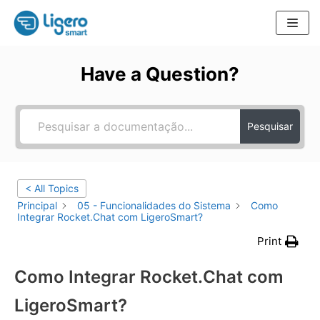
Pular
para
Have a Question?
o
conteúdo
Pesquisar
< All Topics
Principal
05 - Funcionalidades do Sistema
Como
Integrar Rocket.Chat com LigeroSmart?
Print
Como Integrar Rocket.Chat com
LigeroSmart?