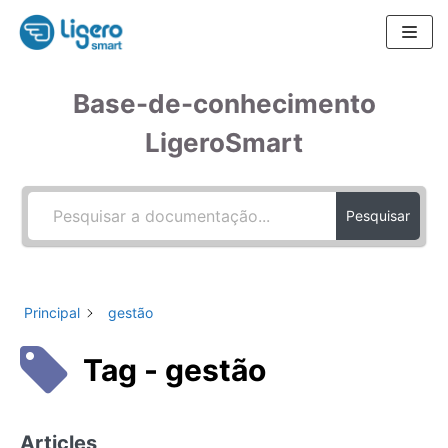
Pular
para
Base-de-conhecimento
o
conteúdo
LigeroSmart
Pesquisar
Principal
gestão
Tag - gestão
Articles