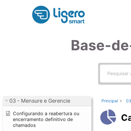
Pular
para
o
conteúdo
Base-de
03 - Mensure e Gerencie
Principal
03
Configurando a reabertura ou
Ca
encerramento definitivo de
chamados