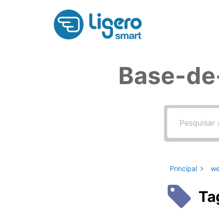
Pular
para
o
conteúdo
Base-de
Principal
we
Ta