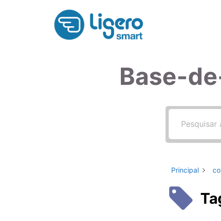
Pular
para
o
conteúdo
Base-de
Principal
co
Ta