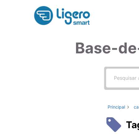
Pular
para
o
conteúdo
Base-de
Principal
ca
Ta